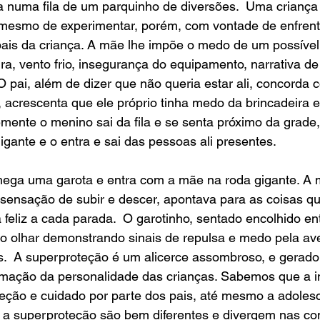
 numa fila de um parquinho de diversões.  Uma crianç
 mesmo de experimentar, porém, com vontade de enfrent
pais da criança. A mãe lhe impõe o medo de um possível
a, vento frio, insegurança do equipamento, narrativa d
O pai, além de dizer que não queria estar ali, concorda 
acrescenta que ele próprio tinha medo da brincadeira e
emente o menino sai da fila e se senta próximo da grade
igante e o entra e sai das pessoas ali presentes.  
ega uma garota e entra com a mãe na roda gigante. A 
ensação de subir e descer, apontava para as coisas que
va feliz a cada parada.  O garotinho, sentado encolhido ent
 o olhar demonstrando sinais de repulsa e medo pela av
s.  A superproteção é um alicerce assombroso, e gerador
ormação da personalidade das crianças. Sabemos que a i
teção e cuidado por parte dos pais, até mesmo a adoles
e a superproteção são bem diferentes e divergem nas co