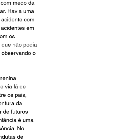
a com medo da 
ar. Havia uma 
 acidente com 
e acidentes em 
com os 
 que não podia 
, observando o 
menina 
 via lá de 
re os pais, 
entura da 
 de futuros 
nfância é uma 
cência. No 
ndutas de 