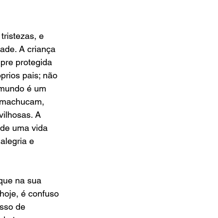
ristezas, e 
ade. A criança 
pre protegida 
prios pais; não 
 mundo é um 
e machucam, 
ilhosas. A 
 de uma vida 
alegria e 
que na sua 
hoje, é confuso 
sso de 