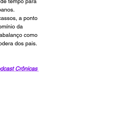
a de tempo para 
banos. 
assos, a ponto 
omínio da 
trabalanço como 
dera dos pais.  
dcast Crônicas 