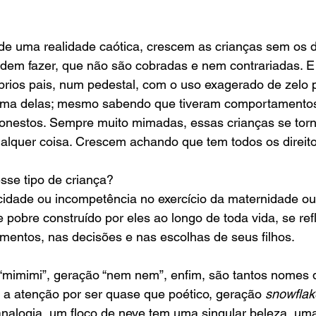
de uma realidade caótica, crescem as crianças sem os de
dem fazer, que não são cobradas e nem contrariadas. E
prios pais, num pedestal, com o uso exagerado de zelo 
ima delas; mesmo sabendo que tiveram comportamentos
sonestos. Sempre muito mimadas, essas crianças se torn
alquer coisa. Crescem achando que tem todos os direit
se tipo de criança?  
cidade ou incompetência no exercício da maternidade ou
e pobre construído por eles ao longo de toda vida, se refl
entos, nas decisões e nas escolhas de seus filhos.  
“mimimi”, geração “nem nem”, enfim, são tantos nomes 
 atenção por ser quase que poético, geração 
snowflak
analogia, um floco de neve tem uma singular beleza, uma