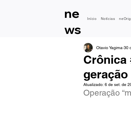
ne
Início
Notícias
neOrig
ws
Otavio Yagima
30 
Crônica 
geração
Atualizado:
6 de set. de 
Operação “m