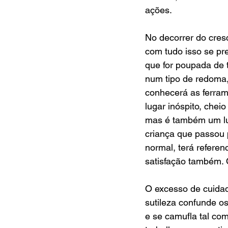
ações.  
No decorrer do cresc
com tudo isso se pr
que for poupada de t
num tipo de redoma, 
conhecerá as ferra
lugar inóspito, che
mas é também um lug
criança que passou 
normal, terá referen
satisfação também. 
O excesso de cuidad
sutileza confunde os
e se camufla tal co