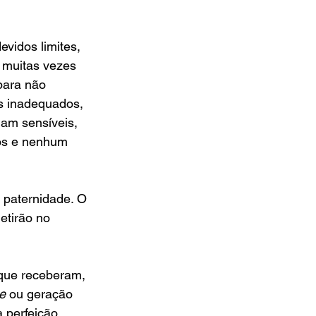
vidos limites, 
 muitas vezes 
para não 
 inadequados, 
am sensíveis, 
os e nenhum 
 paternidade. O 
etirão no 
que receberam, 
e 
ou
geração 
 perfeição, 