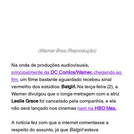
(Warner Bros./Reprodução)
Na onda de produções audiovisuais, 
principalmente da 
DC Comics/Warner, 
chegando ao 
fim,
um filme bastante aguardado recebeu sinal 
vermelho dos estúdios: 
Batgirl. 
Na terça-feira (2), a 
Warner divulgou que o longa-metragem com a atriz 
Leslie Grace 
foi cancelado pela companhia, e ele 
não será lançado nos cinemas 
nem na 
HBO Max.
A notícia fez com que a internet comentasse a 
respeito do assunto, já que 
Batgirl 
estava 