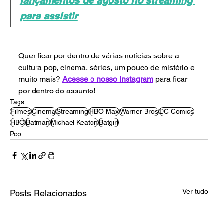
lançamentos de agosto no streaming 
para assistir
Quer ficar por dentro de várias notícias sobre a 
cultura pop, cinema, séries, um pouco de mistério e 
muito mais? 
Acesse o nosso Instagram
 para ficar 
por dentro do assunto!
Tags:
Filmes
Cinema
Streaming
HBO Max
Warner Bros
DC Comics
HBO
Batman
Michael Keaton
Batgirl
Pop
Ver tudo
Posts Relacionados