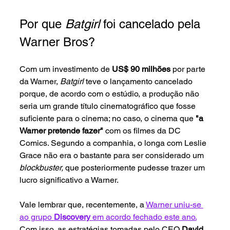
Por que 
Batgirl 
foi cancelado pela 
Warner Bros?
Com um investimento de 
US$ 90 milhões
 por parte 
da Warner, 
Batgirl 
teve o lançamento cancelado 
porque, de acordo com o estúdio, a produção não 
seria um grande título cinematográfico que fosse 
suficiente para o cinema; no caso, o cinema que 
"a 
Warner pretende fazer"
 com os filmes da DC 
Comics. Segundo a companhia, o longa com Leslie 
Grace não era o bastante para ser considerado um 
blockbuster, 
que posteriormente pudesse trazer um 
lucro significativo a Warner. 
Vale lembrar que, recentemente, a 
Warner uniu-se 
ao grupo 
Discovery 
em acordo fechado este ano.
Com isso, as estratégias tomadas pelo CEO 
David 