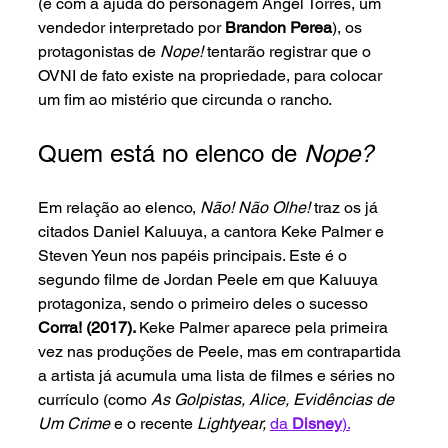
(e com a ajuda do personagem Angel Torres, um 
vendedor interpretado por 
Brandon Perea
), os 
protagonistas de 
Nope!
 tentarão registrar que o 
OVNI de fato existe na propriedade, para colocar 
um fim ao mistério que circunda o rancho.
Quem está no elenco de 
Nope?
Em relação ao elenco, 
Não! Não Olhe! 
traz os já 
citados Daniel Kaluuya, a cantora Keke Palmer e 
Steven Yeun nos papéis principais. Este é o 
segundo filme de Jordan Peele em que Kaluuya 
protagoniza, sendo o primeiro deles o sucesso 
Corra! (2017). 
Keke Palmer aparece pela primeira 
vez nas produções de Peele, mas em contrapartida 
a artista já acumula uma lista de filmes e séries no 
currículo (como 
As Golpistas, Alice, Evidências de 
Um Crime 
e o recente 
Lightyear, 
da 
Disney
).