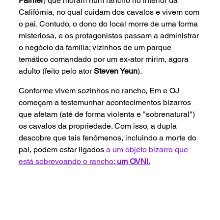
Palmer
) que moram num rancho no interior da 
Califórnia, no qual cuidam dos cavalos e vivem com 
o pai. Contudo, o dono do local morre de uma forma 
misteriosa, e os protagonistas passam a administrar 
o negócio da família; vizinhos de um parque 
temático comandado por um ex-ator mirim, agora 
adulto (feito pelo ator 
Steven Yeun
). 
Conforme vivem sozinhos no rancho, Em e OJ 
começam a testemunhar acontecimentos bizarros 
que afetam (até de forma violenta e "sobrenatural") 
os cavalos da propriedade. Com isso, a dupla 
descobre que tais fenômenos, incluindo a morte do 
pai, podem estar ligados 
a um objeto bizarro que 
está sobrevoando o rancho: 
um OVNI.