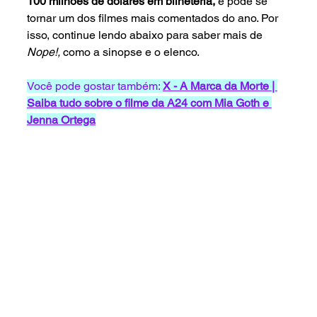
100 milhões de dólares em bilheteria,
 e pode se 
tornar um dos filmes mais comentados do ano. Por 
isso, continue lendo abaixo para saber mais de 
Nope!, 
como a sinopse e o elenco.
Você pode gostar também:
X - A Marca da Morte | 
Saiba tudo sobre o filme da A24 com Mia Goth e 
Jenna Ortega