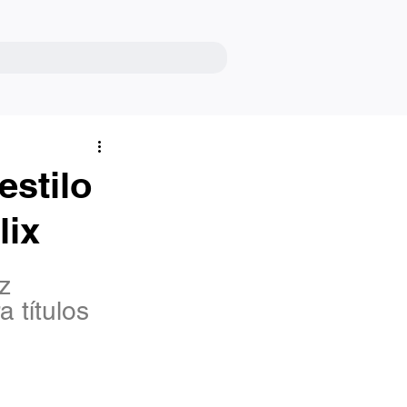
estilo
lix
z 
 títulos 