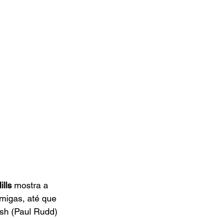
lls 
mostra a 
amigas, até que 
sh (Paul Rudd) 