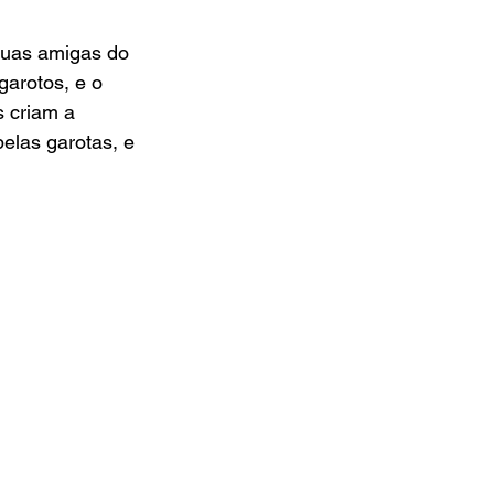
suas amigas do 
arotos, e o 
 criam a 
elas garotas, e 