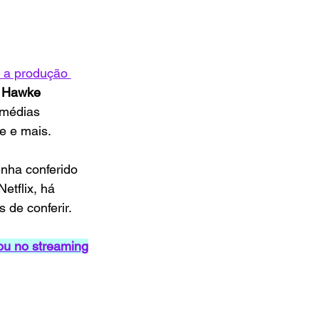
 a produção 
 Hawke 
omédias 
e e mais.
enha conferido 
etflix, há 
 de conferir.
ou no streaming