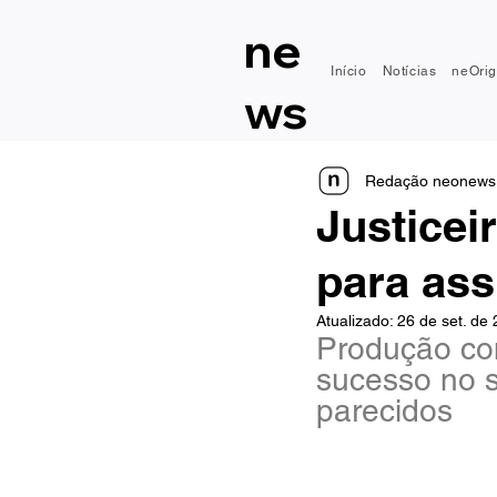
ne
Início
Notícias
neOrig
ws
Redação neonews
Justicei
para ass
Atualizado:
26 de set. de
Produção co
sucesso no st
parecidos