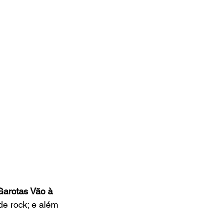
arotas Vão à 
e rock; e além 
 