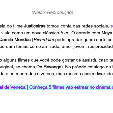
(Netflix/Reprodução)
ia do filme 
Justiceiras 
tomou conta das redes sociais, 
e
 vista como um novo clássico 
teen. 
O enredo com 
Maya
Camila Mendes 
(
Riverdale
) pode agradar quem curte c
abordam temas como amizade, amor jovem, reciprocidad
o alguns filmes que você pode gostar de assistir, caso t
riginal, se chama 
Do Revenge
). No próprio catálogo da N
da e com enredos diversos; mas mesmo assim divertidos
val de Veneza | Conheça 5 filmes vão estrear no cinema 