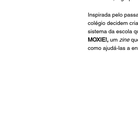
Inspirada pelo passa
colégio decidem cri
sistema da escola q
MOXIE!, 
um 
zine 
qu
como ajudá-las a enf