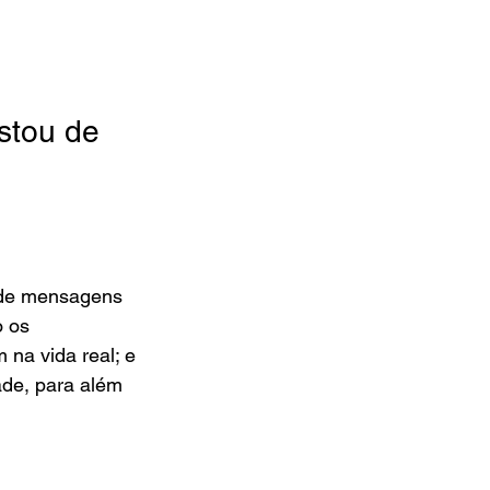
stou de 
 de mensagens 
 os 
na vida real; e 
ade, para além 