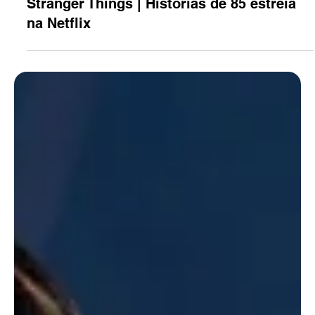
23 de abr.
1 min de leitura
Pop
Stranger Things | Histórias de 85 estreia
na Netflix