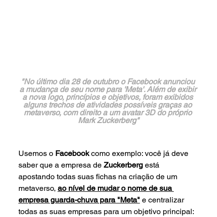
"No último dia 28 de outubro o Facebook anunciou 
a mudança de seu nome para 'Meta'. Além de exibir 
a nova logo, princípios e objetivos, foram exibidos 
alguns trechos de atividades possíveis graças ao 
metaverso, com direito a um avatar 3D do próprio 
Mark Zuckerberg"
Usemos o 
Facebook 
como exemplo: você já deve 
saber que a empresa de 
Zuckerberg 
está 
apostando todas suas fichas na criação de um 
metaverso, 
ao nível de mudar o nome de sua 
empresa guarda-chuva para "Meta"
 e centralizar 
todas as suas empresas para um objetivo principal: 