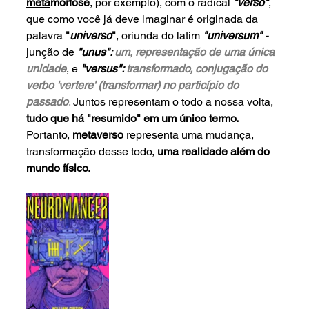
meta
morfose
, por exemplo), com o radical 
"verso"
,
que como você já deve imaginar é originada da 
palavra 
"
universo
"
, oriunda do latim 
"universum" 
-
junção de 
"unus":
 um, representação de uma única 
unidade
, e 
"versus": 
transformado, conjugação do 
verbo 'vertere' (transformar) no particípio do 
passado
. 
Juntos representam o todo a nossa volta, 
tudo que há "resumido" em um único termo.
Portanto, 
metaverso 
representa uma mudança, 
transformação desse todo, 
uma realidade além do 
mundo físico.