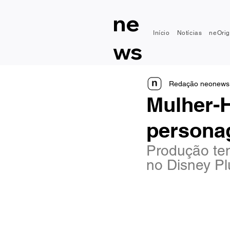
ne
Início
Notícias
neOrig
ws
Redação neonews
Mulher-H
personag
Produção tem
no Disney Plu