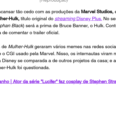
scansar tão cedo com as produções da 
Marvel Studios, 
her-Hulk, 
título original do 
streaming 
Disney Plus.
 No ser
phan Black
) será a prima de Bruce Banner, o Hulk. Contu
de comentar o trailer oficial.
 de 
Mulher-Hulk 
geraram vários memes nas redes sociai
 o CGI usado pela Marvel. Nisso, os internautas viram n
da Disney se comparada a de outros projetos da casa; e a
r-Hulk foi questionada.
anho | Ator da série "Lucifer" faz cosplay de Stephen Str