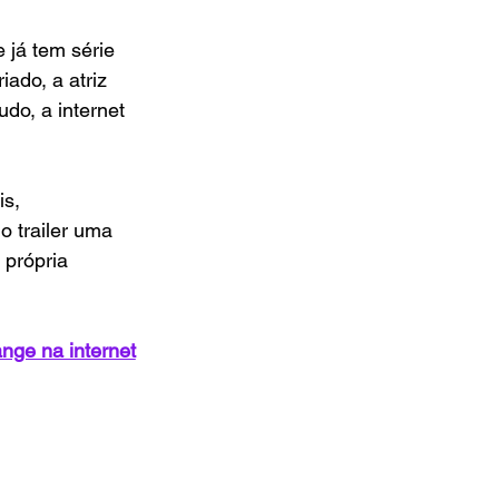
e já tem série 
iado, a atriz 
do, a internet 
s, 
o trailer uma 
 própria 
ange na internet