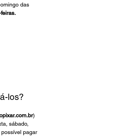
 domingo das 
feiras.
á-los?
pixar.com.br
)
xta, sábado, 
 possível pagar 