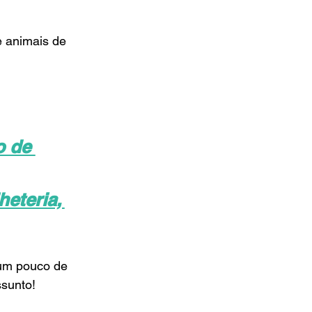
 animais de 
o de 
eteria, 
 um pouco de 
ssunto!