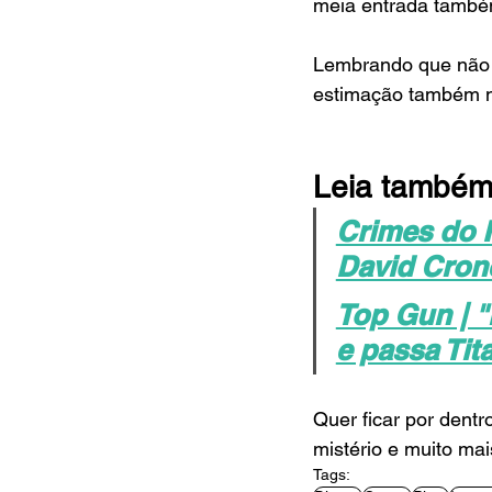
meia entrada també
Lembrando que não e
estimação também n
Leia também 
Crimes do F
David Cron
Top Gun | "
e passa Tit
Quer ficar por dentr
mistério e muito mai
Tags: