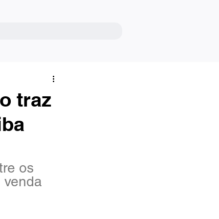
o traz
iba
re os 
à venda