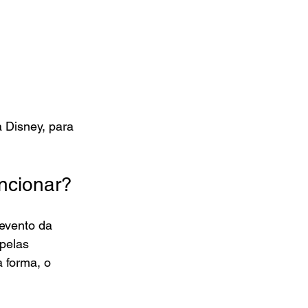
 Disney, para 
ncionar?
evento da 
pelas 
 forma, o 