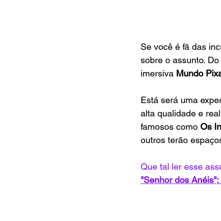
Se você é fã das inc
sobre o assunto. Do 
imersiva 
Mundo Pixa
Está será uma exper
alta qualidade e re
famosos como
 Os In
outros terão espaços
Que tal ler esse ass
"Senhor dos Anéis";