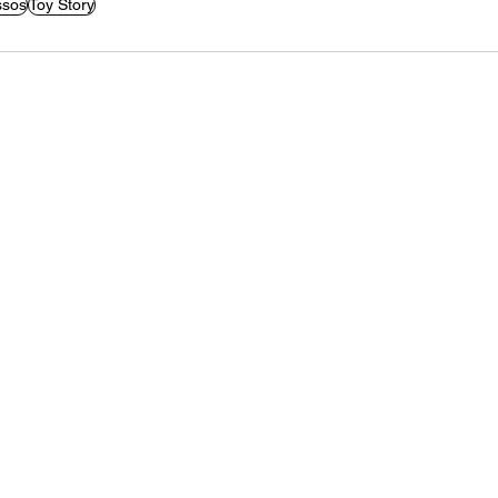
ssos
Toy Story