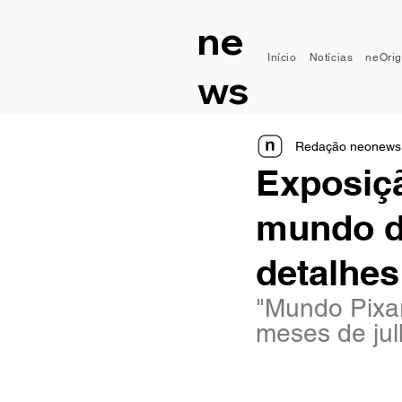
ne
Início
Notícias
neOrig
ws
Redação neonews
Exposiçã
mundo da
detalhes
"Mundo Pixar
meses de jul