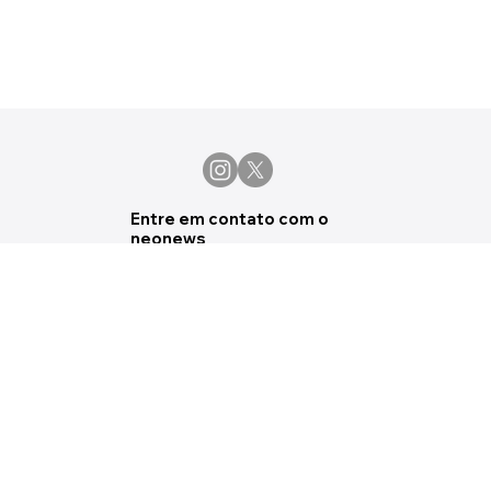
Entre em contato com o
neonews
Tem alguma sugestão de pauta,
eventos ou deseja apenas fazer uma
crítica ou sugestão, manda um email
pra gente.
marketing@souneo.com.br