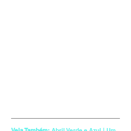
Veja Também: 
Abril Verde e Azul | Um 