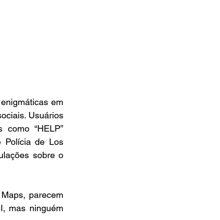
enigmáticas em 
ciais. Usuários 
as como “HELP” 
Polícia de Los 
lações sobre o 
e Maps, parecem 
I, mas ninguém 