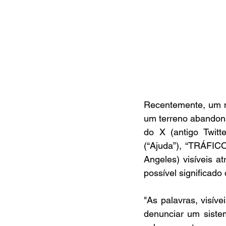
Recentemente, um m
um terreno abandona
do X (antigo Twitt
(“Ajuda”), “TRÁFIC
Angeles) visíveis 
possível significad
"As palavras, visív
denunciar um siste