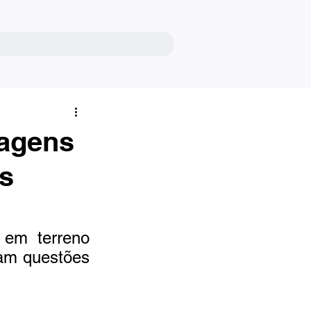
sagens
s
em terreno 
am questões 