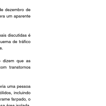
de dezembro de 
era um aparente 
is discutidas é 
ema de tráfico 
s.
o dizem que as 
m transtornos 
eria uma pessoa 
idos, incluindo 
rame farpado, o 
ssa área isolada.