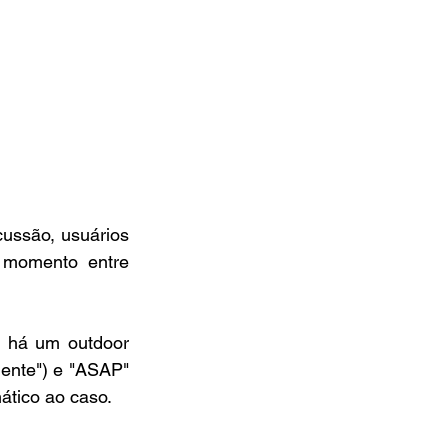
ssão, usuários 
momento entre 
 há um outdoor 
nte") e "ASAP" 
ático ao caso.