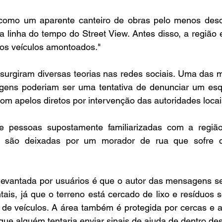
a como um aparente canteiro de obras pelo menos des
 linha do tempo do Street View. Antes disso, a região 
ios veículos amontoados."
surgiram diversas teorias nas redes sociais. Uma das ma
ens poderiam ser uma tentativa de denunciar um esqu
om apelos diretos por intervenção das autoridades locai
de pessoas supostamente familiarizadas com a regiã
 são deixadas por um morador de rua que sofre co
 levantada por usuários é que o autor das mensagens s
s, já que o terreno está cercado de lixo e resíduos sól
de veículos. A área também é protegida por cercas e a
que alguém tentaria enviar sinais de ajuda de dentro de