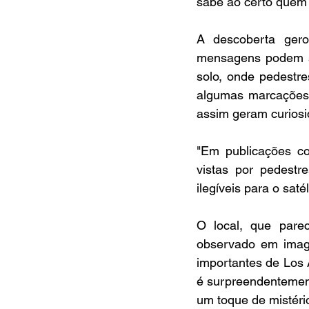
sabe ao certo quem f
A descoberta gero
mensagens podem se
solo, onde pedestr
algumas marcações 
assim geram curiosi
"Em publicações c
vistas por pedestr
ilegíveis para o saté
O local, que parec
observado em imag
importantes de Los 
é surpreendentement
um toque de mistério