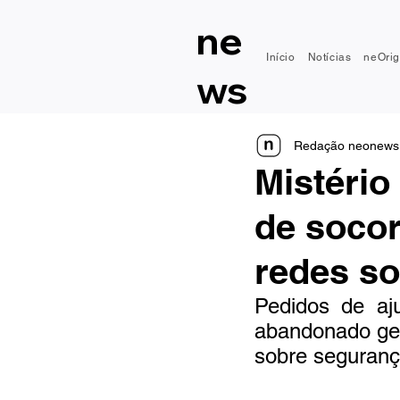
ne
Início
Notícias
neOrig
ws
Redação neonews
Mistéri
de soco
redes so
Pedidos de aj
abandonado ger
sobre seguranç