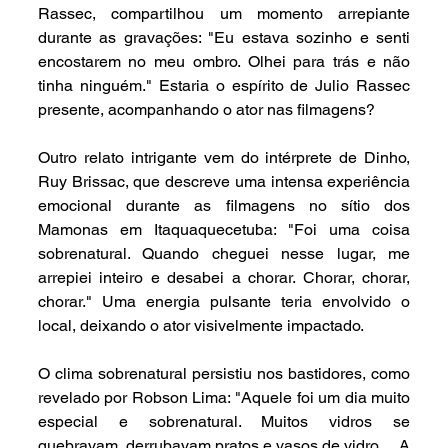
Rassec, compartilhou um momento arrepiante 
durante as gravações: "Eu estava sozinho e senti 
encostarem no meu ombro. Olhei para trás e não 
tinha ninguém." Estaria o espírito de Julio Rassec 
presente, acompanhando o ator nas filmagens?
Outro relato intrigante vem do intérprete de Dinho, 
Ruy Brissac, que descreve uma intensa experiência 
emocional durante as filmagens no sítio dos 
Mamonas em Itaquaquecetuba: "Foi uma coisa 
sobrenatural. Quando cheguei nesse lugar, me 
arrepiei inteiro e desabei a chorar. Chorar, chorar, 
chorar." Uma energia pulsante teria envolvido o 
local, deixando o ator visivelmente impactado.
O clima sobrenatural persistiu nos bastidores, como 
revelado por Robson Lima: "Aquele foi um dia muito 
especial e sobrenatural. Muitos vidros se 
quebravam, derrubavam pratos e vasos de vidro… A 