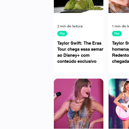
2 min de leitura
1 min de l
Pop
Pop
Taylor Swift: The Eras
Taylor S
Tour chega essa semana
homenag
ao Disney+ com
Redento
conteúdo exclusivo
chegada
Janeiro