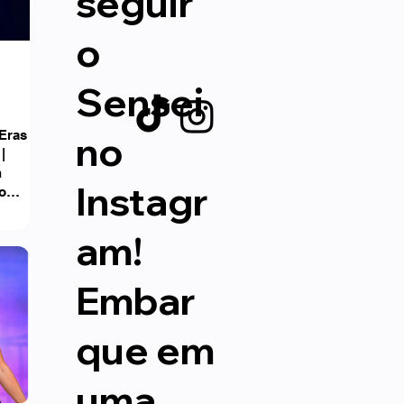
seguir
o
Sensei
 Eras
no
|
n
Instagr
o
am!
Embar
que em
uma