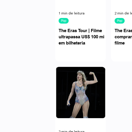
1 min de leitura
2 min de l
Pop
Pop
The Eras Tour | Filme
The Era
ultrapassa US$ 100 mi
comprar
em bilheteria
filme
2 min de leitura