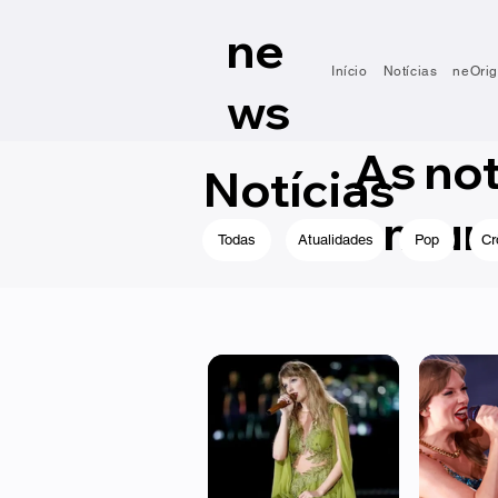
ne
Início
Notícias
neOrig
ws
As no
Notícias
em um 
Todas
Atualidades
Pop
Cr