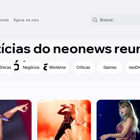
inals
Agora na neo
tícias do neonews reu
só lugar.
ônicas
Negócios
Mistérios
Críticas
Games
neoDr