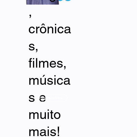
,
crônica
s,
filmes,
música
s e
Explore todos >
muito
mais!