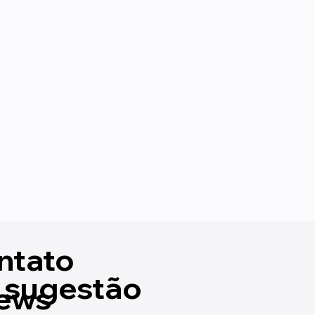
ntato
 sugestão
ews