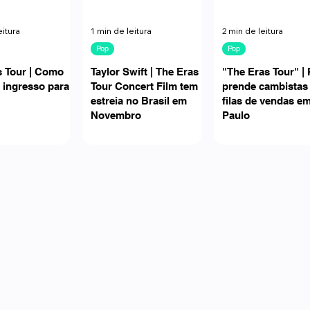
eitura
1 min de leitura
2 min de leitura
Pop
Pop
s Tour | Como
Taylor Swift | The Eras
"The Eras Tour" | 
 ingresso para o
Tour Concert Film tem
prende cambistas
estreia no Brasil em
filas de vendas e
Novembro
Paulo