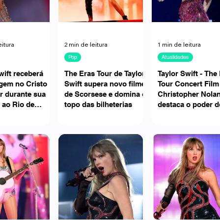
eitura
2 min de leitura
1 min de leitura
Pop
Atualidades
wift receberá
The Eras Tour de Taylor
Taylor Swift - The
em no Cristo
Swift supera novo filme
Tour Concert Film 
r durante sua
de Scorsese e domina o
Christopher Nola
 ao Rio de
topo das bilheterias
destaca o poder d
cinema