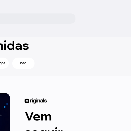
nidas
ops
neo
Vem