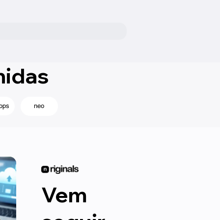
nidas
ops
neo
Vem