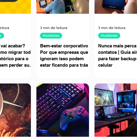
eitura
3 min de leitura
3 min de leitura
s
Atualidades
Atualidades
 vai acabar?
Bem-estar corporativo |
Nunca mais perca
omo migrar todo
Por que empresas que
contatos | Guia s
stórico para o
ignoram isso podem
para fazer backup
sem perder suas
estar ficando para trás
celular