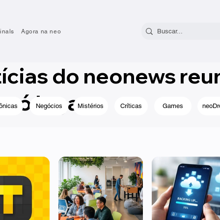
inals
Agora na neo
tícias do neonews reu
só lugar.
ônicas
Negócios
Mistérios
Críticas
Games
neoDr