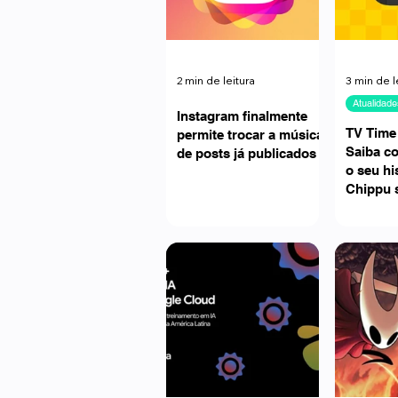
2 min de leitura
3 min de l
Atualidade
Instagram finalmente
TV Time
permite trocar a música
Saiba c
de posts já publicados
o seu hi
Chippu 
séries