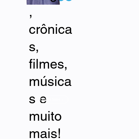
,
crônica
s,
filmes,
música
s e
Explore todos >
muito
mais!