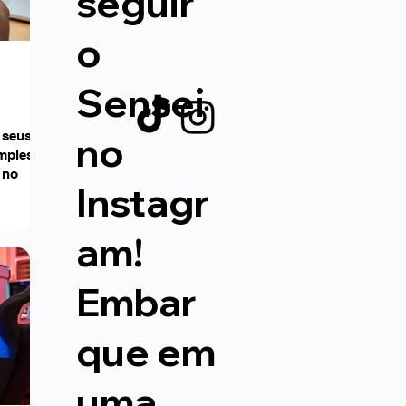
seguir
o
Sensei
 seus
no
imples
 no
Instagr
am!
Embar
que em
uma