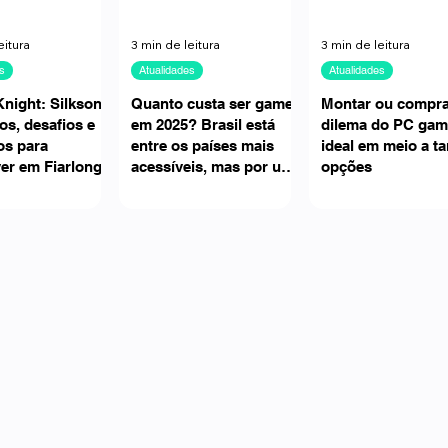
eitura
3 min de leitura
3 min de leitura
s
Atualidades
Atualidades
Knight: Silksong
Quanto custa ser gamer
Montar ou compr
os, desafios e
em 2025? Brasil está
dilema do PC gam
os para
entre os países mais
ideal em meio a ta
ver em Fiarlongo
acessíveis, mas por um
opções
motivo curioso