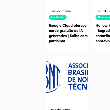
3 min de leitura
3 min de l
Atualidades
Atualidade
Google Cloud oferece
Hollow 
curso gratuito de IA
| Segred
generativa | Saiba como
conselh
participar
sobrevi
1 min de leitura