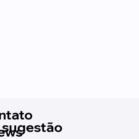
ntato
 sugestão
ews