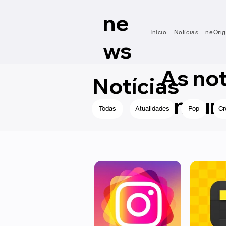
ne
Início
Notícias
neOrig
ws
As no
Notícias
em um 
Todas
Atualidades
Pop
Cr