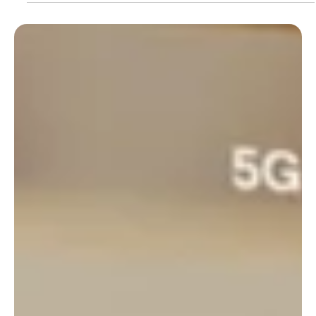
15 de mai. de 2025
2 min de leitura
Atualidades
Resumo Completo do Que Rolou no The
Android Show