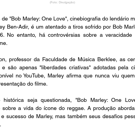
(Foto: Divulgação)
 de "Bob Marley: One Love", cinebiografia do lendário m
ey Ben-Adir, é um atentado a tiros sofrido por Bob Marle
 No entanto, há controvérsias sobre a veracidade 
lme.
n, professor da Faculdade de Música Berklee, as cen
e são apenas "liberdades criativas" adotadas pela cin
onível no YouTube, Marley afirma que nunca viu quem 
resentação do filme.
 histórica seja questionada, "Bob Marley: One Lov
te sobre a vida do ícone do reggae. A produção aborda
 e sucesso de Marley, mas também seus desafios pesso
.