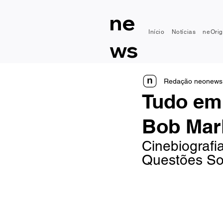
ne
Início
Notícias
neOrig
ws
Redação neonews
Tudo em 
Bob Marl
Cinebiografi
Questões So