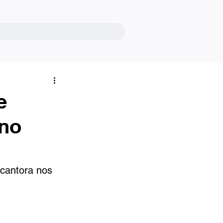
e
 no
cantora nos 