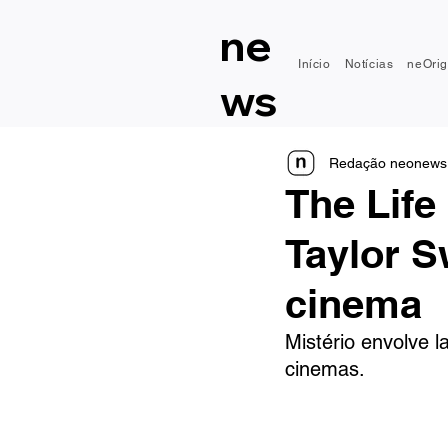
ne
Início
Notícias
neOrig
ws
Redação neonews
The Life
Taylor S
cinema
Mistério envolve 
cinemas.