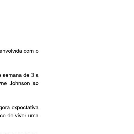
nvolvida com o 
de semana de 3 a 
yne Johnson ao 
era expectativa 
e de viver uma 