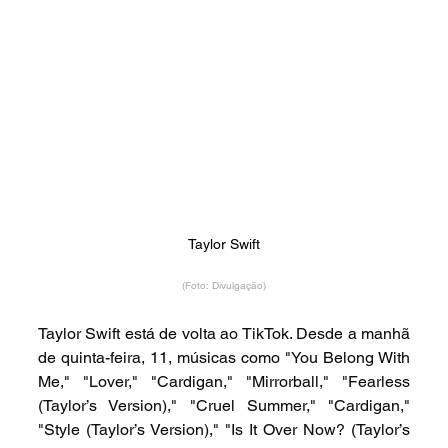
Taylor Swift
(Foto: Divulgação)
Taylor Swift está de volta ao TikTok. Desde a manhã 
de quinta-feira, 11, músicas como "You Belong With 
Me," "Lover," "Cardigan," "Mirrorball," "Fearless 
(Taylor’s Version)," "Cruel Summer," "Cardigan," 
"Style (Taylor’s Version)," "Is It Over Now? (Taylor’s 