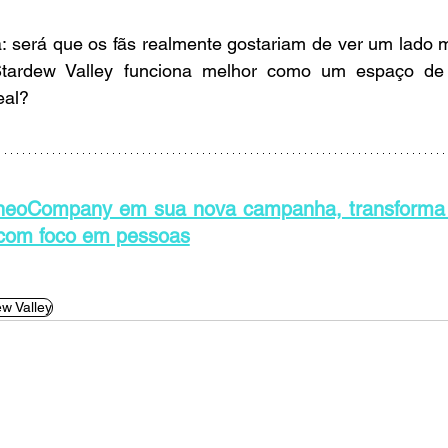
a: será que os fãs realmente gostariam de ver um lado m
Stardew Valley funciona melhor como um espaço de 
eal?
neoCompany em sua nova campanha, transforma t
com foco em pessoas
w Valley