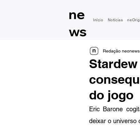
ne
Início
Notícias
neOrig
ws
Redação neonews
Stardew 
consequê
do jogo
Eric Barone cogi
deixar o universo 