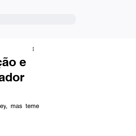
ção e
iador
ey
, mas teme 