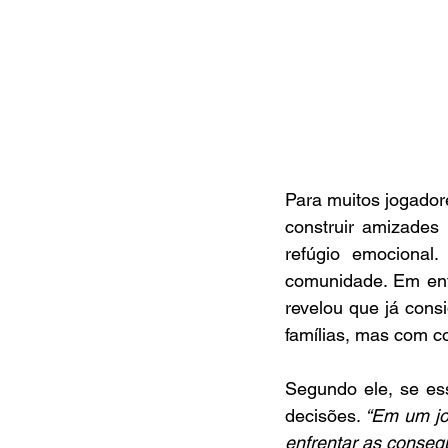
Para muitos jogadore
construir amizades
refúgio emocional
comunidade. Em ent
revelou que já consi
famílias, mas com c
Segundo ele, se es
decisões. 
“Em um jo
enfrentar as conseq