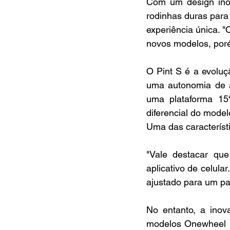
Com um design inov
rodinhas duras para
experiência única. 
novos modelos, poré
O Pint S é a evolu
uma autonomia de a
uma plataforma 15%
diferencial do mode
Uma das característi
"Vale destacar qu
aplicativo de celula
ajustado para um pa
No entanto, a ino
modelos Onewheel n