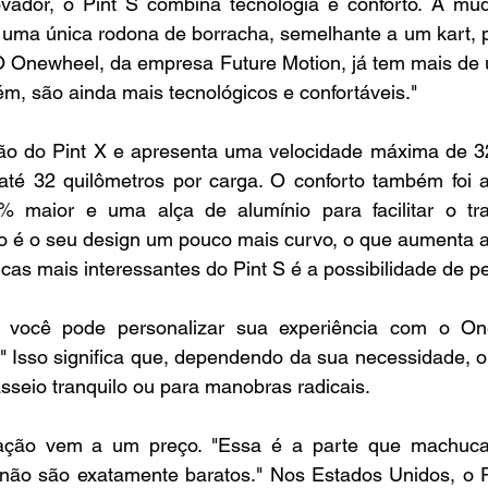
ador, o Pint S combina tecnologia e conforto. A mud
 uma única rodona de borracha, semelhante a um kart, 
"O Onewheel, da empresa Future Motion, já tem mais de
m, são ainda mais tecnológicos e confortáveis."
ção do Pint X e apresenta uma velocidade máxima de 32
té 32 quilômetros por carga. O conforto também foi a
 maior e uma alça de alumínio para facilitar o tran
lo é o seu design um pouco mais curvo, o que aumenta a 
cas mais interessantes do Pint S é a possibilidade de pe
e você pode personalizar sua experiência com o On
r." Isso significa que, dependendo da sua necessidade, o
sseio tranquilo ou para manobras radicais.
vação vem a um preço. "Essa é a parte que machuca
ão são exatamente baratos." Nos Estados Unidos, o Pi