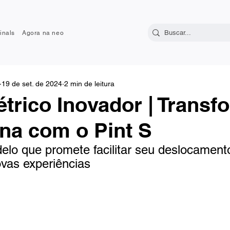
inals
Agora na neo
19 de set. de 2024
2 min de leitura
étrico Inovador | Transf
na com o Pint S
lo que promete facilitar seu deslocament
ovas experiências