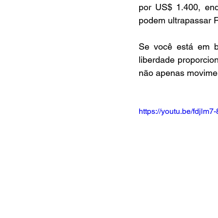
por US$ 1.400, enq
podem ultrapassar 
Se você está em b
liberdade proporcio
não apenas moviment
https://youtu.be/fdjl