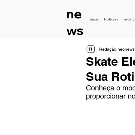
ne
Início
Notícias
neOrig
ws
Redação neonews
Skate El
Sua Roti
Conheça o mode
proporcionar n