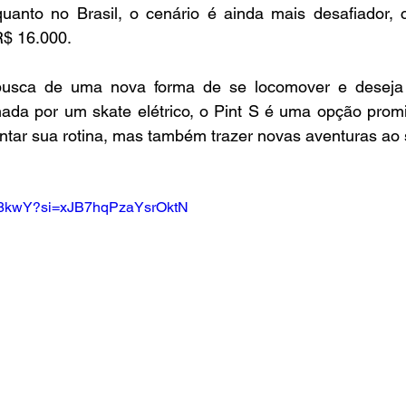
uanto no Brasil, o cenário é ainda mais desafiador, 
R$ 16.000.
usca de uma nova forma de se locomover e deseja e
nada por um skate elétrico, o Pint S é uma opção promi
ar sua rotina, mas também trazer novas aventuras ao s
m7-8kwY?si=xJB7hqPzaYsrOktN