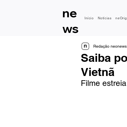
ne
Início
Notícias
neOrig
ws
Redação neonews
Saiba po
Vietnã
Filme estreia