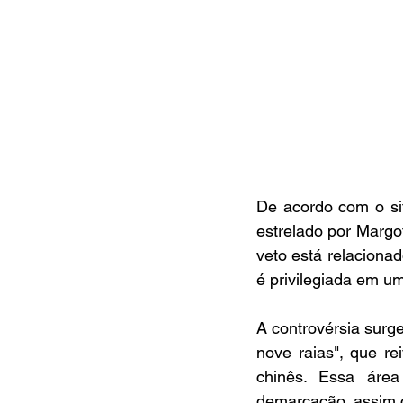
De acordo com o sit
estrelado por Margo
veto está relaciona
é privilegiada em uma
A controvérsia surg
nove raias", que re
chinês. Essa área 
demarcação, assim c