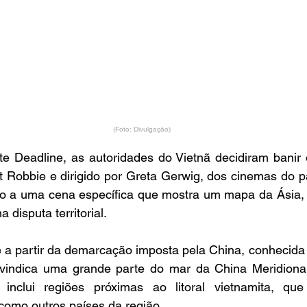
(Foto: Divulgação)
e Deadline, as autoridades do Vietnã decidiram banir o 
t Robbie e dirigido por Greta Gerwig, dos cinemas do pa
do a uma cena específica que mostra um mapa da Ásia, 
 disputa territorial.
e a partir da demarcação imposta pela China, conhecida 
ivindica uma grande parte do mar da China Meridional 
inclui regiões próximas ao litoral vietnamita, que
omo outros países da região. 