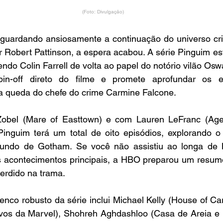
(Foto: Divulgação)
guardando ansiosamente a continuação do universo cr
r Robert Pattinson, a espera acabou. A série Pinguim est
do Colin Farrell de volta ao papel do notório vilão Osw
n-off direto do filme e promete aprofundar os e
a queda do chefe do crime Carmine Falcone.
 Zobel (Mare of Easttown) e com Lauren LeFranc (Age
inguim terá um total de oito episódios, explorando o 
undo de Gotham. Se você não assistiu ao longa de 
s acontecimentos principais, a HBO preparou um resum
erdido na trama.
lenco robusto da série inclui Michael Kelly (House of Ca
ivos da Marvel), Shohreh Aghdashloo (Casa de Areia e 