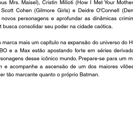
s Mrs. Maisel), Cristin Milioti (How I Met Your Mothe
 Scott Cohen (Gilmore Girls) e Deidre O'Connell (Demo
 novos personagens e aprofundar as dinâmicas crimin
 busca consolidar seu poder na cidade caótica.
im marca mais um capítulo na expansão do universo do 
O e a Max estão apostando forte em séries derivadas
rsonagens desse icônico mundo. Prepare-se para um me
m e acompanhe a ascensão de um dos maiores vilõe
er tão marcante quanto o próprio Batman.