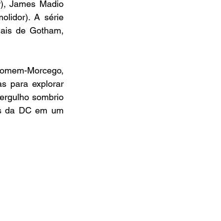
r), James Madio 
lidor). A série 
ais de Gotham, 
Homem-Morcego, 
 para explorar 
rgulho sombrio 
s da DC em um 