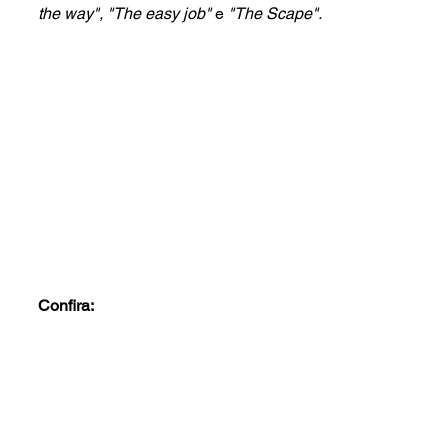
the way", "The easy job" 
e 
"The Scape".
Confira: