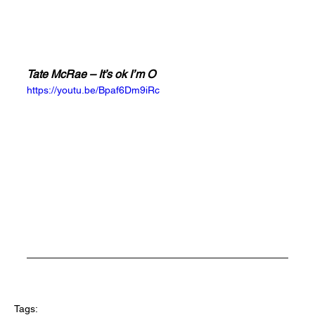
Tate McRae – It’s ok I’m O
https://youtu.be/Bpaf6Dm9iRc
Tags: