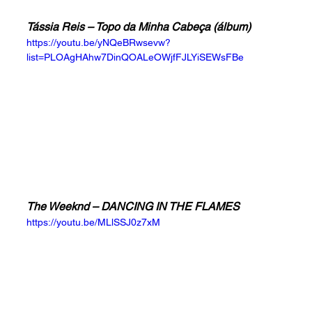
Tássia Reis – Topo da Minha Cabeça (álbum)
https://youtu.be/yNQeBRwsevw?
list=PLOAgHAhw7DinQOALeOWjfFJLYiSEWsFBe
The Weeknd – DANCING IN THE FLAMES
https://youtu.be/MLlSSJ0z7xM