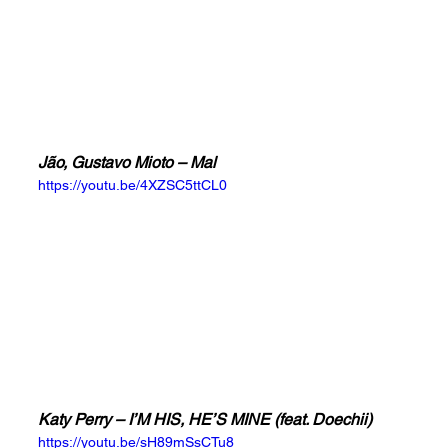
Jão, Gustavo Mioto – Mal
https://youtu.be/4XZSC5ttCL0
Katy Perry – I’M HIS, HE’S MINE (feat. Doechii)
https://youtu.be/sH89mSsCTu8