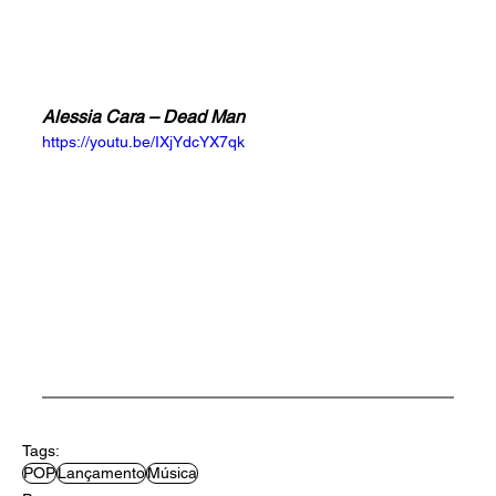
Alessia Cara – Dead Man
https://youtu.be/IXjYdcYX7qk
Tags:
POP
Lançamento
Música