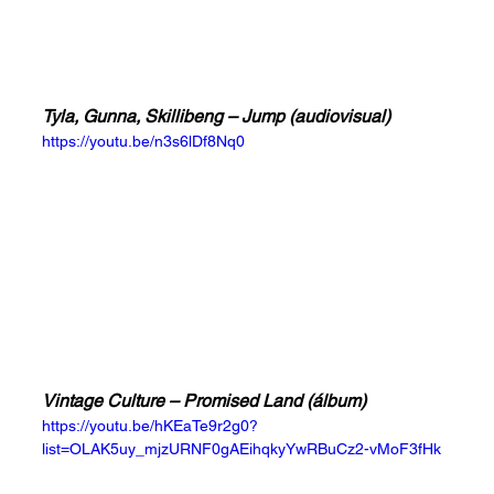
Tyla, Gunna, Skillibeng – Jump (audiovisual)
https://youtu.be/n3s6lDf8Nq0
Vintage Culture – Promised Land (álbum)
https://youtu.be/hKEaTe9r2g0?
list=OLAK5uy_mjzURNF0gAEihqkyYwRBuCz2-vMoF3fHk