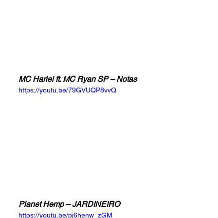
MC Hariel ft. MC Ryan SP – Notas
https://youtu.be/79GVUQP8vvQ
Planet Hemp – JARDINEIRO
https://youtu.be/pj6henw_zGM