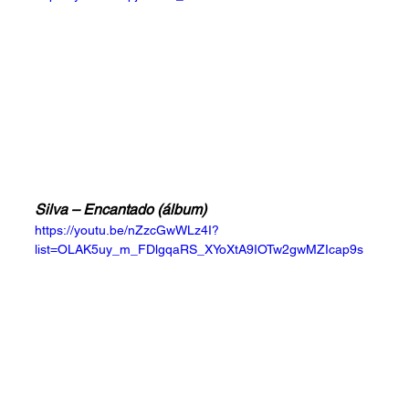
Silva – Encantado (álbum)
https://youtu.be/nZzcGwWLz4I?
list=OLAK5uy_m_FDlgqaRS_XYoXtA9IOTw2gwMZIcap9s