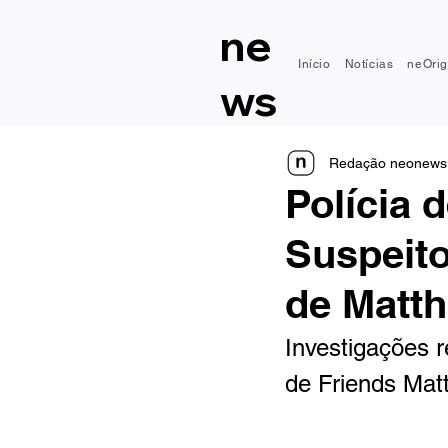
ne
Início
Notícias
neOrig
ws
Redação neonews
Polícia 
Suspeito
de Matt
Investigações 
de Friends 
Mat