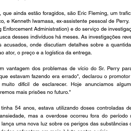
que ainda estão foragidos, são Eric Fleming, um trafica
o, e Kenneth Iwamasa, ex-assistente pessoal de Perry. A
 Enforcement Administration) e do serviço de investigaç
sca desses indivíduos há meses. As investigações reve
 acusados, onde discutiam detalhes sobre a quantida
o ator, o preço e a logística da entrega.
am vantagem dos problemas de vício do Sr. Perry para 
ue estavam fazendo era errado", declarou o promotor 
muito difícil de esclarecer. Hoje anunciamos algu
remos mais prisões no futuro."
tinha 54 anos, estava utilizando doses controladas d
 ansiedade, mas a overdose ocorreu fora do período r
 lança uma nova luz sobre os perigos das substâncias c