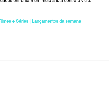
idades enfrentam em meio à luta contra o vício.
Filmes e Séries | Lançamentos da semana