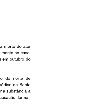
a morte do ator 
imento no caso. 
u em outubro do 
o do norte de 
édico de Santa 
 a substância a 
usação formal, 