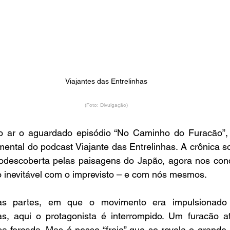
Viajantes das Entrelinhas
(Foto: Divulgação)
 ar o aguardado episódio “No Caminho do Furacão”, q
ental do podcast Viajante das Entrelinhas. A crônica so
odescoberta pelas paisagens do Japão, agora nos cond
ro inevitável com o imprevisto – e com nós mesmos.
ras partes, em que o movimento era impulsionado p
s, aqui o protagonista é interrompido. Um furacão at
 forçada. Mas é nesse “freio” que se revela o grande