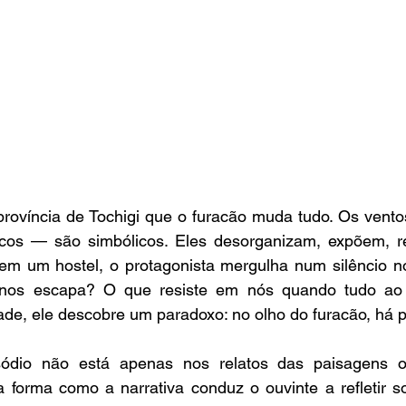
rovíncia de Tochigi que o furacão muda tudo. Os ventos
cos — são simbólicos. Eles desorganizam, expõem, re
 em um hostel, o protagonista mergulha num silêncio no
 nos escapa? O que resiste em nós quando tudo ao 
de, ele descobre um paradoxo: no olho do furacão, há p
sódio não está apenas nos relatos das paisagens o
 forma como a narrativa conduz o ouvinte a refletir so