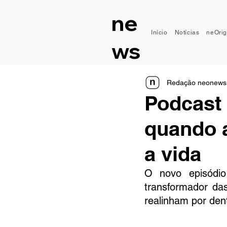
ne
Início
Notícias
neOrig
ws
Redação neonews
Podcast
quando 
a vida
O novo episódio
transformador das
realinham por den