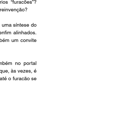
os “furacões”? 
 reinvenção?
uma síntese do 
nfim alinhados. 
bém um convite 
mbém no portal 
ue, às vezes, é 
té o furacão se 