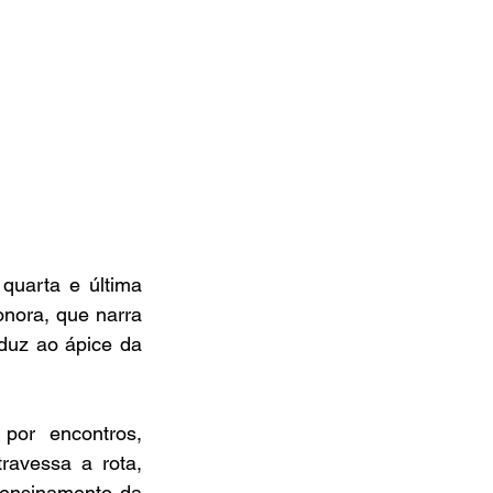
uarta e última 
nora, que narra 
uz ao ápice da 
or encontros, 
ravessa a rota, 
 ensinamento da 