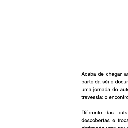
Acaba de chegar ao
parte da série docum
uma jornada de aut
travessia: o encont
Diferente das out
descobertas e troca
obrigando uma pausa