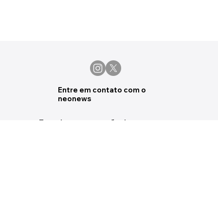
Entre em contato com o
neonews
Tem alguma sugestão de pauta,
eventos ou deseja apenas fazer uma
crítica ou sugestão, manda um email
pra gente.
marketing@souneo.com.br