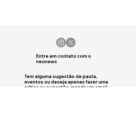
Entre em contato com o
neonews
Tem alguma sugestão de pauta,
eventos ou deseja apenas fazer uma
crítica ou sugestão, manda um email
pra gente.
marketing@souneo.com.br