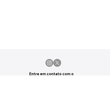
Entre em contato com o
neonews
Tem alguma sugestão de pauta,
eventos ou deseja apenas fazer uma
crítica ou sugestão, manda um email
pra gente.