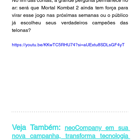
No fim das contas, a grande pergunta permanece no 
ar: será que Mortal Kombat 2 ainda tem força para 
virar esse jogo nas próximas semanas ou o público 
já escolheu seus verdadeiros campeões das 
telonas?
https://youtu.be/KKwTC5RHU74?si=aUExtu8SDLsGF4yT
Veja Também: 
neoCompany em sua 
nova campanha, transforma tecnologia 