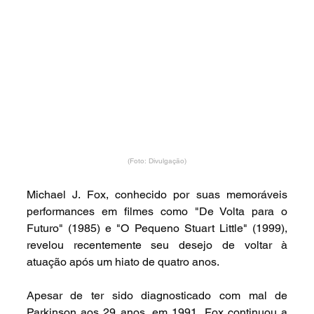
(Foto: Divulgação)
Michael J. Fox, conhecido por suas memoráveis 
performances em filmes como "De Volta para o 
Futuro" (1985) e "O Pequeno Stuart Little" (1999), 
revelou recentemente seu desejo de voltar à 
atuação após um hiato de quatro anos.
Apesar de ter sido diagnosticado com mal de 
Parkinson aos 29 anos, em 1991, Fox continuou a 