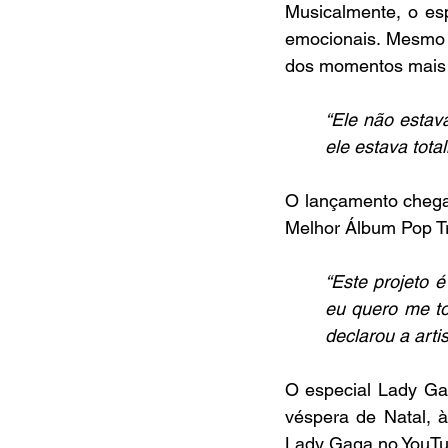
Musicalmente, o espe
emocionais. Mesmo 
dos momentos mais 
“Ele não estav
ele estava total
O lançamento chega
Melhor Álbum Pop Tr
“Este projeto 
eu quero me to
declarou a artis
O especial Lady Gag
véspera de Natal, às
Lady Gaga no YouTu