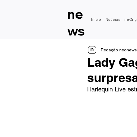
ne
Início
Notícias
neOrig
ws
Redação neonews
Lady Ga
surpresa
Harlequin Live es