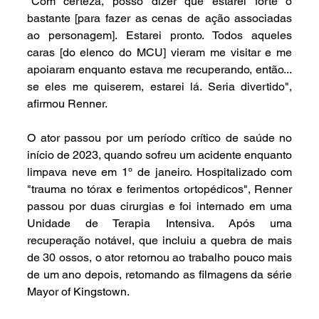
"Com certeza, posso dizer que estarei forte o 
bastante [para fazer as cenas de ação associadas 
ao personagem]. Estarei pronto. Todos aqueles 
caras [do elenco do MCU] vieram me visitar e me 
apoiaram enquanto estava me recuperando, então... 
se eles me quiserem, estarei lá. Seria divertido", 
afirmou Renner.
O ator passou por um período crítico de saúde no 
início de 2023, quando sofreu um acidente enquanto 
limpava neve em 1º de janeiro. Hospitalizado com 
"trauma no tórax e ferimentos ortopédicos", Renner 
passou por duas cirurgias e foi internado em uma 
Unidade de Terapia Intensiva. Após uma 
recuperação notável, que incluiu a quebra de mais 
de 30 ossos, o ator retornou ao trabalho pouco mais 
de um ano depois, retomando as filmagens da série 
Mayor of Kingstown.