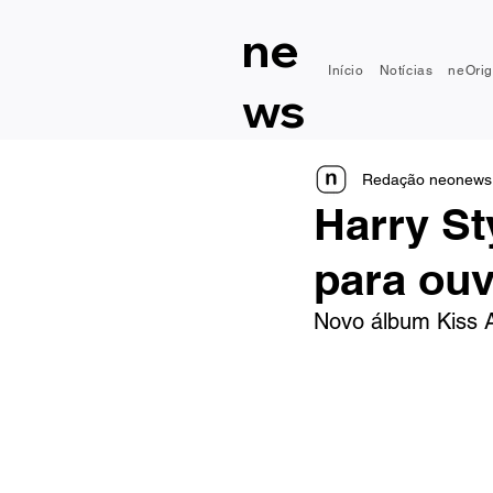
ne
Início
Notícias
neOrig
ws
Redação neonews
Harry St
para ouv
Novo álbum Kiss Al