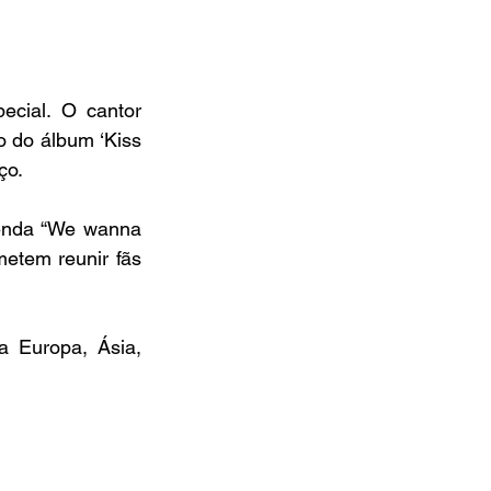
cial. O cantor 
 do álbum ‘Kiss 
ço.
genda “We wanna 
etem reunir fãs 
 Europa, Ásia, 