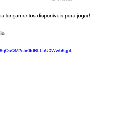
os lançamentos disponíveis para jogar!
io
GPV6qQuQM?si=0ldBLLbU0Wwb6gpL