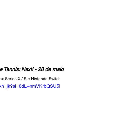
 Tennis: Next! - 28 de maio
x Series X / S e Nintendo Switch
dqkh_jk?si=8dL--nmVKrbQSU5i