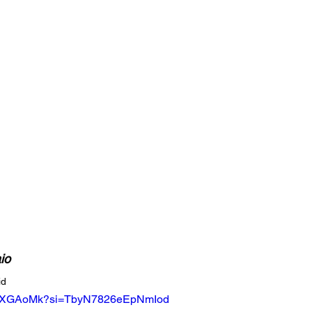
io
id
oxuXGAoMk?si=TbyN7826eEpNmIod