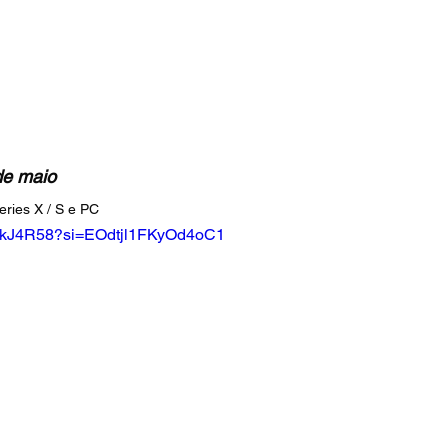
 de maio
ries X / S e PC
m4kJ4R58?si=EOdtjl1FKyOd4oC1