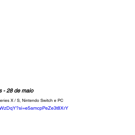
 - 28 de maio
ries X / S, Nintendo Switch e PC
MsjWzDqY?si=e5amcpPeZe3t8XrY