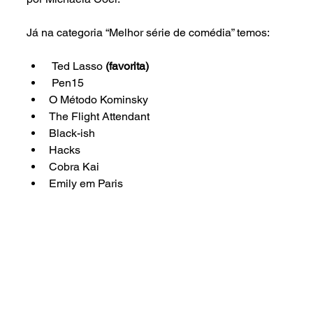
Já na categoria “Melhor série de comédia” temos:
 Ted Lasso 
(favorita)
 Pen15
O Método Kominsky
The Flight Attendant
Black-ish
Hacks
Cobra Kai
Emily em Paris