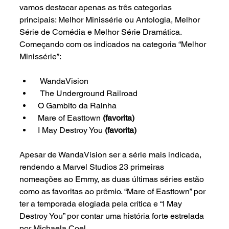
vamos destacar apenas as três categorias 
principais: Melhor Minissérie ou Antologia, Melhor 
Série de Comédia e Melhor Série Dramática. 
Começando com os indicados na categoria “Melhor 
Minissérie”:
  WandaVision
  The Underground Railroad
 O Gambito da Rainha
 Mare of Easttown 
(favorita)
 I May Destroy You 
(favorita)
Apesar de WandaVision ser a série mais indicada, 
rendendo a Marvel Studios 23 primeiras 
nomeações ao Emmy, as duas últimas séries estão 
como as favoritas ao prêmio. “Mare of Easttown” por 
ter a temporada elogiada pela crítica e “I May 
Destroy You” por contar uma história forte estrelada 
por Michaela Coel.