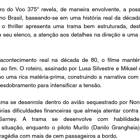
ro do Voo 375" revela, de maneira envolvente, a possi
no Brasil, baseando-se em uma história real da década 
 o thriller apresenta uma trama bem estruturada, des
e seu elenco, a atenção aos detalhes na direção e uma
ontecimento real na década de 80, o filme mantém
 ao fim. O roteiro, assinado por Lusa Silvestre e Mikael
omo uma rica matéria-prima, construindo a narrativa com
esdobramento para intensificar a tensão.
ama se desenrola dentro do avião sequestrado por Nona
rias dificuldades financeiras que almeja atentar contra
Sarney. A trama se desenvolve com habilidade
a situação, enquanto o piloto Murilo (Danilo Grangheia)
tragédia com mais de cem passageiros a bordo.