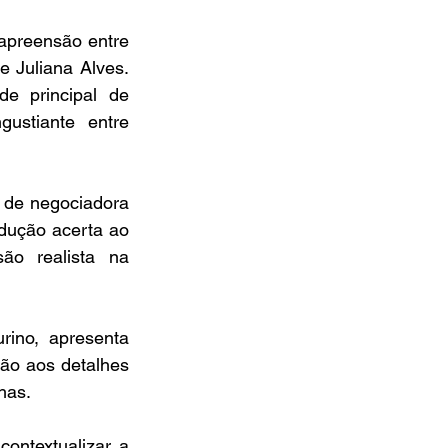
preensão entre 
 Juliana Alves. 
e principal de 
ustiante entre 
 de negociadora 
dução acerta ao 
ão realista na 
ino, apresenta 
ção aos detalhes 
has.
ntextualizar a 