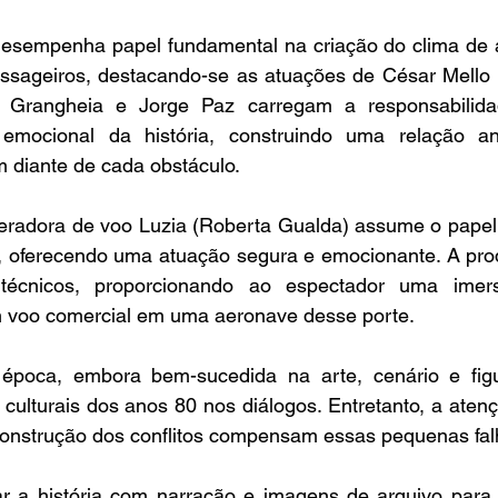
desempenha papel fundamental na criação do clima de a
assageiros, destacando-se as atuações de César Mello e
 Grangheia e Jorge Paz carregam a responsabilidad
emocional da história, construindo uma relação ang
m diante de cada obstáculo.
peradora de voo Luzia (Roberta Gualda) assume o papel
, oferecendo uma atuação segura e emocionante. A pro
 técnicos, proporcionando ao espectador uma imers
 voo comercial em uma aeronave desse porte.
época, embora bem-sucedida na arte, cenário e figur
 culturais dos anos 80 nos diálogos. Entretanto, a aten
 construção dos conflitos compensam essas pequenas fal
 a história com narração e imagens de arquivo para co