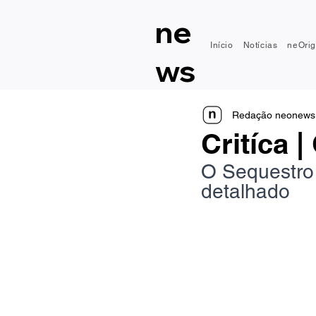
ne
Início
Notícias
neOrig
ws
Redação neonews
Critíca 
O Sequestro 
detalhado