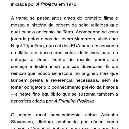
iniciada por 
A Profecia
 em 1976.
A trama se passa anos antes do primeiro filme e 
mostra a história da origem da seita religiosa que 
quer criar o anticristo na Terra. Acompanha-se essa 
jornada pelos olhos da jovem Margareth, vivida por 
Nigel Tiger Free, que sai dos EUA para um convento 
na Itália em busca dos votos definitivos para se 
entregar a Deus. Dentro do recinto, porém, ela 
começa a testemunhar práticas duvidosas. É um 
reinício que pouco se escora no original, mas que 
também presta a reverência necessária, sem se 
tornar obrigatório o conhecimento prévio da história 
– é neste fino equilíbrio que se sustenta também a 
atmosfera criada por 
A Primeira Profecia
.
O mérito recai principalmente sobre Arkasha 
Stevenson, diretora conhecida por séries como 
Legion
 e 
Vingança Sabor Cereja
, mas que aqui faz 