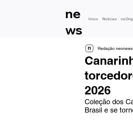
ne
Início
Notícias
neOrig
ws
Redação neonews
Canarinh
torcedo
2026
Coleção dos Can
Brasil e se tor