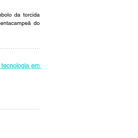
olo da torcida 
pentacampeã do 
ecnologia em 