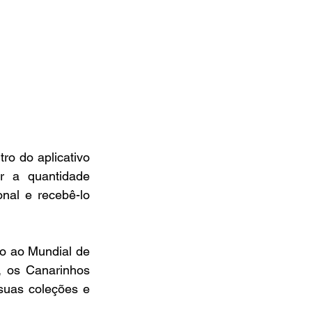
o do aplicativo 
r a quantidade 
al e recebê-lo 
o ao Mundial de 
, os Canarinhos 
uas coleções e 