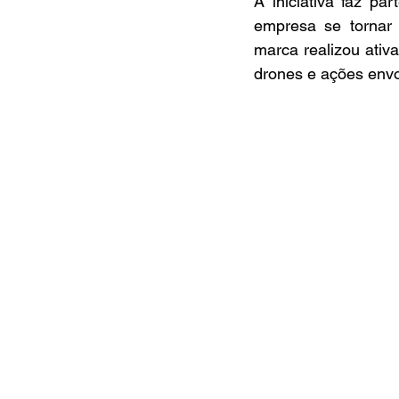
A iniciativa faz pa
empresa se tornar p
marca realizou ativ
drones e ações envo