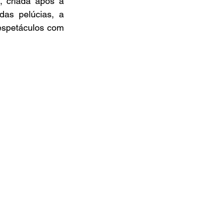
, criada após a 
das pelúcias, a 
espetáculos com 