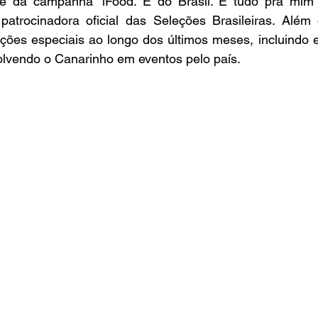
rte da campanha “iFood. É do Brasil. É tudo pra mim”
atrocinadora oficial das Seleções Brasileiras. Além 
ações especiais ao longo dos últimos meses, incluindo 
lvendo o Canarinho em eventos pelo país.