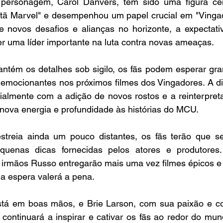
 personagem, Carol Danvers, tem sido uma figura cen
tã Marvel" e desempenhou um papel crucial em "Vingado
novos desafios e alianças no horizonte, a expectativ
er uma líder importante na luta contra novas ameaças.
tém os detalhes sob sigilo, os fãs podem esperar gra
emocionantes nos próximos filmes dos Vingadores. A di
almente com a adição de novos rostos e a reinterpreta
nova energia e profundidade às histórias do MCU.
treia ainda um pouco distantes, os fãs terão que se
uenas dicas fornecidas pelos atores e produtores.
 irmãos Russo entregarão mais uma vez filmes épicos e
 a espera valerá a pena.
tá em boas mãos, e Brie Larson, com sua paixão e c
ontinuará a inspirar e cativar os fãs ao redor do mun