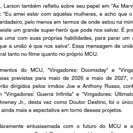
a, Larson também refletiu sobre seu papel em "As Marve
 "Eu amei estar com aquelas mulheres, e acho que o 
rdadeiro, pelo menos em termos de onde estou na minh
iste um grande super-herói que pode nos salvar. É prec
da uma com suas próprias habilidades, para parar um d
 que a união é que nos salva". Essa mensagem de união
ral tanto no filme quanto no próprio MCU.
mentos do MCU, "Vingadores: Doomsday" e "Vingad
reias previstas para maio de 2026 e maio de 2027, re
rão dirigidos pelos irmãos Joe e Anthony Russo, conh
m "Vingadores: Guerra Infinita" e "Vingadores: Ultimato
owney Jr., desta vez como Doutor Destino, foi o únic
ainda mais a expectativa em torno desses projetos.
claramente entusiasmada com o futuro do MCU e sua