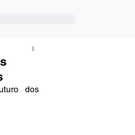
os
s
turo dos 