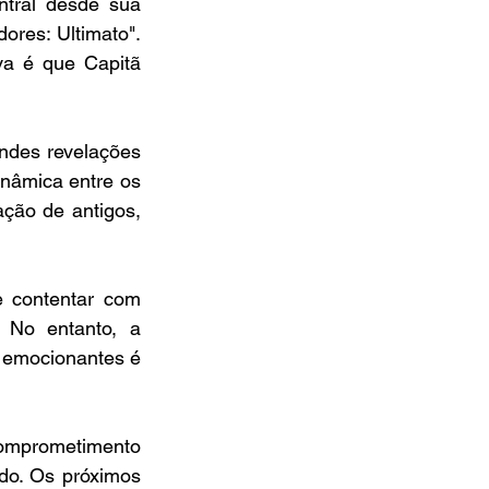
tral desde sua 
res: Ultimato". 
a é que Capitã 
ndes revelações 
nâmica entre os 
ção de antigos, 
 contentar com 
 No entanto, a 
 emocionantes é 
omprometimento 
do. Os próximos 