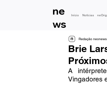
ne
Início
Notícias
neOrig
ws
Redação neonews
Brie La
Próximo
A intérpret
Vingadores 