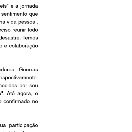
ls" e a jornada 
sentimento que 
a vida pessoal, 
iso reunir todo 
esastre. Temos 
 e colaboração 
ores: Guerras 
spectivamente. 
ecidos por seu 
". Até agora, o 
o confirmado no 
 participação 