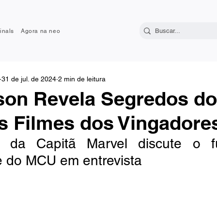
inals
Agora na neo
31 de jul. de 2024
2 min de leitura
rson Revela Segredos d
s Filmes dos Vingadore
e da Capitã Marvel discute o fu
e do MCU em entrevista