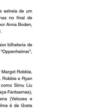
e estreia de um 
as no final de 
por Anna Boden, 
.
r bilheteria de 
 “Oppenheimer”, 
r Margot Robbie, 
. Robbie e Ryan 
 como Simu Liu 
aça-Fantasmas), 
na (Velozes e 
ilme é de Greta 