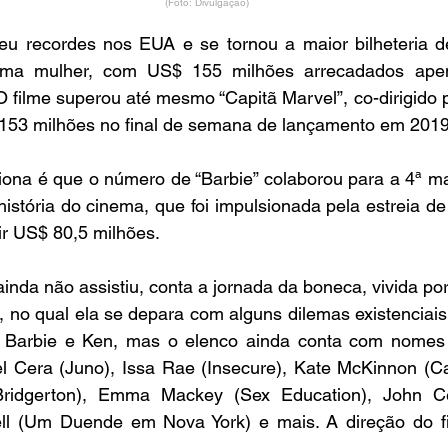
(Foto: Divulgação)
teu recordes nos EUA e se tornou a maior bilheteria d
 uma mulher, com US$ 155 milhões arrecadados apen
O filme superou até mesmo “Capitã Marvel”, co-dirigido 
153 milhões no final de semana de lançamento em 2019
ona é que o número de “Barbie” colaborou para a 4ª maio
istória do cinema, que foi impulsionada pela estreia de
ir US$ 80,5 milhões. 
inda não assistiu, conta a jornada da boneca, vivida po
 no qual ela se depara com alguns dilemas existenciais
m Barbie e Ken, mas o elenco ainda conta com nomes
l Cera (Juno), Issa Rae (Insecure), Kate McKinnon (C
Bridgerton), Emma Mackey (Sex Education), John Ce
rell (Um Duende em Nova York) e mais. A direção do f