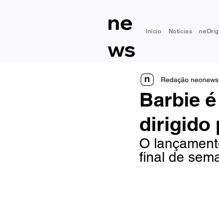
ne
Início
Notícias
neOrig
ws
Redação neonews
Barbie é
dirigido
O lançamento
final de sem