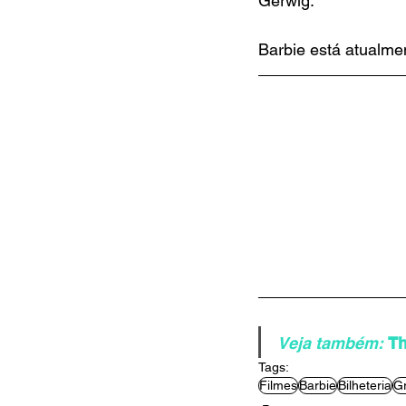
Gerwig.
Barbie está atualmen
Veja também:
Th
Tags:
Filmes
Barbie
Bilheteria
Gr