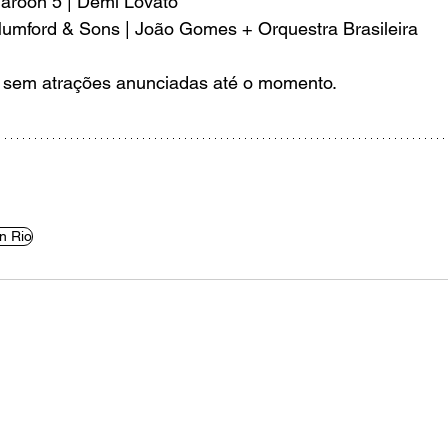
aroon 5 | Demi Lovato
Mumford & Sons | João Gomes + Orquestra Brasileira
 sem atrações anunciadas até o momento.
n Rio