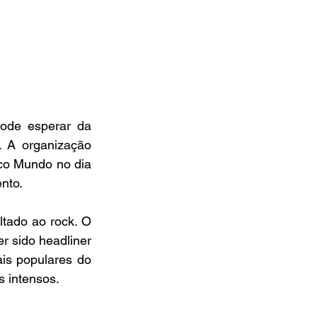
ode esperar da 
. A organização 
co Mundo no dia 
nto.
tado ao rock. O 
r sido headliner 
s populares do 
s intensos.