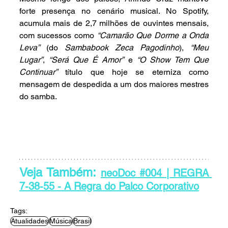
forte presença no cenário musical. No Spotify, 
acumula mais de 2,7 milhões de ouvintes mensais, 
com sucessos como 
“Camarão Que Dorme a Onda 
Leva”
 (do 
Sambabook Zeca Pagodinho
), 
“Meu 
Lugar”
, 
“Será Que É Amor”
 e 
“O Show Tem Que 
Continuar”
 título que hoje se eterniza como 
mensagem de despedida a um dos maiores mestres 
do samba.
Veja Também: 
neoDoc #004 | REGRA 
7-38-55 - A Regra do Palco Corporativo
Tags:
Atualidades
Música
Brasil