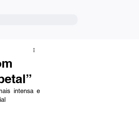
com
petal”
is intensa e 
al