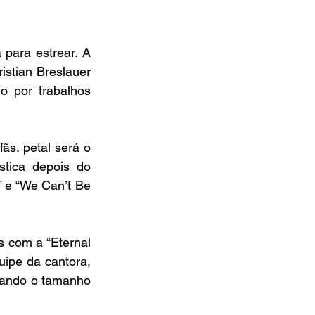
para estrear. A 
stian Breslauer 
 por trabalhos 
s. petal será o 
tica depois do 
 e “We Can’t Be 
 com a “Eternal 
ipe da cantora, 
çando o tamanho 