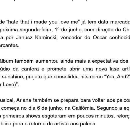
 de “hate that i made you love me” já tem data marcada 
róxima segunda-feira, 1º de junho, com direção de Chri
ada por Janusz Kaminski, vencedor do Oscar conhecido
rcantes.
lbum também aumentou ainda mais a expectativa dos fã
túdio da cantora e promete abrir uma nova fase artís
 sunshine, projeto que consolidou hits como “Yes, And?”
r Love)”.
sical, Ariana também se prepara para voltar aos palcos
 começa no dia 6 de junho, na Califórnia. Segundo a equ
s primeiros shows esgotaram em poucos minutos, refor
blico para o retorno da artista aos palcos.