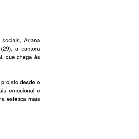
ociais, Ariana 
(29), a cantora 
al, que chega às 
rojeto desde o 
is emocional e 
a estética mais 