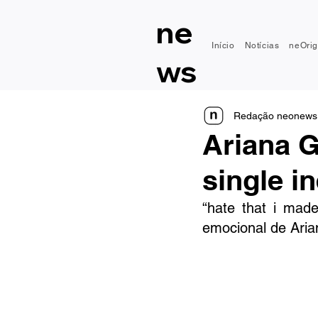
ne
Início
Notícias
neOrig
ws
Redação neonews
Ariana G
single i
“hate that i mad
emocional de Ari