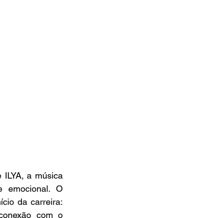
 ILYA, a música 
 emocional. O 
io da carreira: 
 conexão com o 