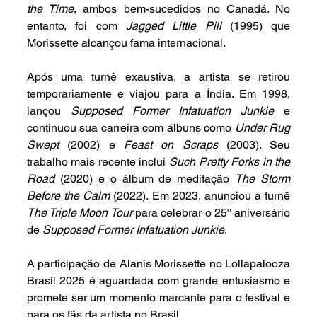
the Time
, ambos bem-sucedidos no Canadá. No 
entanto, foi com 
Jagged Little Pill
 (1995) que 
Morissette alcançou fama internacional.
Após uma turnê exaustiva, a artista se retirou 
temporariamente e viajou para a Índia. Em 1998, 
lançou 
Supposed Former Infatuation Junkie
 e 
continuou sua carreira com álbuns como 
Under Rug 
Swept
 (2002) e 
Feast on Scraps
 (2003). Seu 
trabalho mais recente inclui 
Such Pretty Forks in the 
Road
 (2020) e o álbum de meditação 
The Storm 
Before the Calm
 (2022). Em 2023, anunciou a turnê 
The Triple Moon Tour
 para celebrar o 25º aniversário 
de 
Supposed Former Infatuation Junkie
.
A participação de Alanis Morissette no Lollapalooza 
Brasil 2025 é aguardada com grande entusiasmo e 
promete ser um momento marcante para o festival e 
para os fãs da artista no Brasil. 