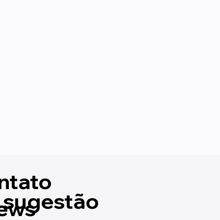
ntato
 sugestão
ews