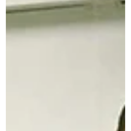
Meryl Streep Retorna para o Quarto Ano
de Only Murders in the Building