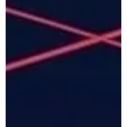
5 de jun. de 2024
2 min de leitura
Pop
Novidades na 20ª Temporada de Grey's
Anatomy | Retornos e Adições ao Elenco