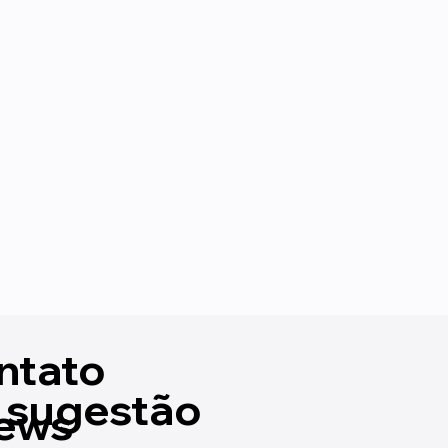
ntato
 sugestão
ews