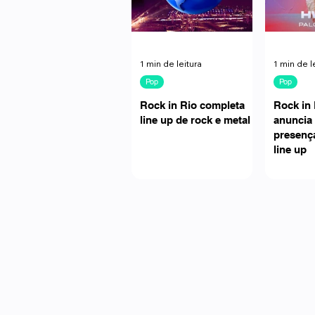
1 min de leitura
1 min de l
Pop
Pop
Rock in Rio completa
Rock in 
line up de rock e metal
anuncia
presenç
line up