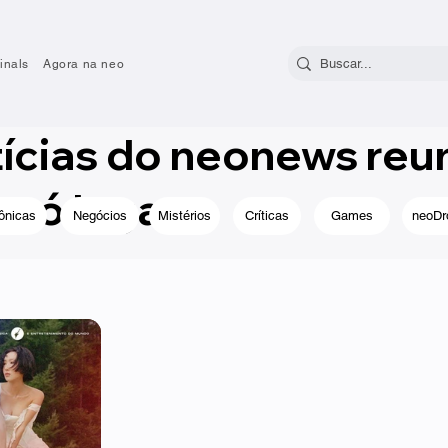
inals
Agora na neo
tícias do neonews reu
só lugar.
ônicas
Negócios
Mistérios
Críticas
Games
neoDr