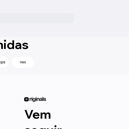
nidas
ops
neo
Vem