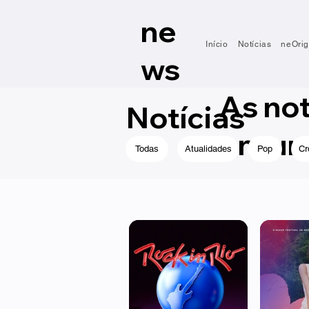
ne
Início
Notícias
neOrig
ws
As no
Notícias
em um 
Todas
Atualidades
Pop
Cr