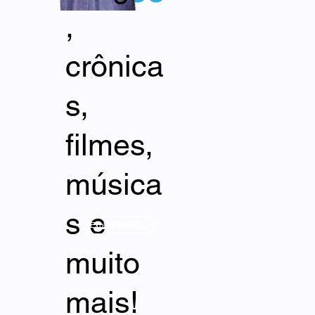
,
crônica
s,
filmes,
música
s e
Explore todos >
muito
mais!