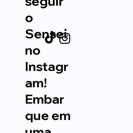
seguir
o
Sensei
no
Instagr
am!
Embar
que em
uma